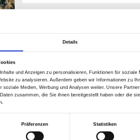
Datum aus
och
Details
nter
Uhrzeit au
Cookies
en
r
nhalte und Anzeigen zu personalisieren, Funktionen für soziale
efe,
Ticketanzahl 
Website zu analysieren. Außerdem geben wir Informationen zu I
 zu
r soziale Medien, Werbung und Analysen weiter. Unsere Partner
Bitte wählen Sie Art und Men
 Daten zusammen, die Sie ihnen bereitgestellt haben oder die s
n.
n
Präferenzen
Statistiken