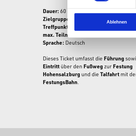
Dauer:
60 Minuten
Zielgruppe:
Kinder & Familien
Ablehnen
Treffpunkt:
Infopoint | Punkt A
max. Teilnehmer:
25 Personen
Sprache:
Deutsch
Dieses Ticket umfasst die
Führung
sowi
Eintritt
über den
Fußweg
zur
Festung
Hohensalzburg
und die
Talfahrt
mit de
FestungsBahn
.