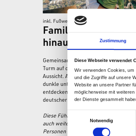
inkl. Fußweg
Familienführung: H
Zustimmung
hinauf und tief hinu
Diese Webseite verwendet 
Gemeinsam erklimmen wir den höchst
Turm auf der Festung mit spektakuläre
Wir verwenden Cookies, um I
Aussicht. Außerdem wagen wir uns in ti
und die Zugriffe auf unsere 
dunkle unterirdische Räume, wo es viel
Website an unsere Partner fü
möglicherweise mit weiteren
entdecken gibt. Die Führung findet in
der Dienste gesammelt habe
deutscher Sprache statt.
Einwilligungsauswahl
Diese Führung ist öffentlich – es könne
Notwendig
auch weitere, Ihnen nicht bekannte
Personen teilnehmen.