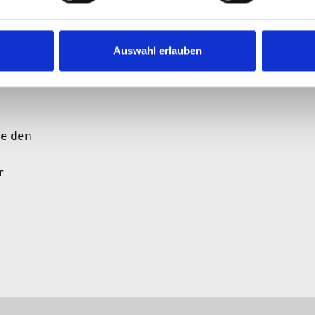
Auswahl erlauben
e den
r