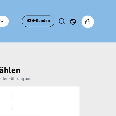
B2B-Kunden
ählen
e der Führung aus.