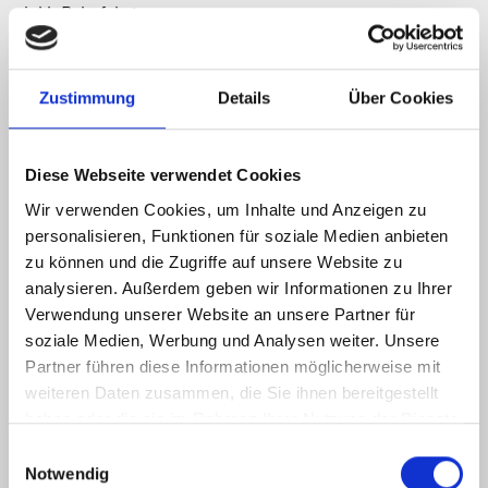
inkl. Bahnfahrt
Familienführung: Hoch
hinauf und tief hinunter
Zustimmung
Details
Über Cookies
inkl. Bahnfahrt
Diese Webseite verwendet Cookies
Gemeinsam erklimmen wir den höchsten Turm auf
Wir verwenden Cookies, um Inhalte und Anzeigen zu
der Festung mit spektakulärer Aussicht. Außerdem
personalisieren, Funktionen für soziale Medien anbieten
wagen wir uns in tiefe, dunkle unterirdische
zu können und die Zugriffe auf unsere Website zu
Räume, wo es viel zu entdecken gibt. Die Führung
analysieren. Außerdem geben wir Informationen zu Ihrer
findet in deutscher Sprache statt.
Verwendung unserer Website an unsere Partner für
soziale Medien, Werbung und Analysen weiter. Unsere
Mehr lesen
Partner führen diese Informationen möglicherweise mit
Diese Führung ist öffentlich – es können auch
weiteren Daten zusammen, die Sie ihnen bereitgestellt
weitere, Ihnen nicht bekannte Personen
haben oder die sie im Rahmen Ihrer Nutzung der Dienste
teilnehmen.
gesammelt haben.
Einwilligungsauswahl
Notwendig
Sprache wählen
Dauer:
60 Minuten